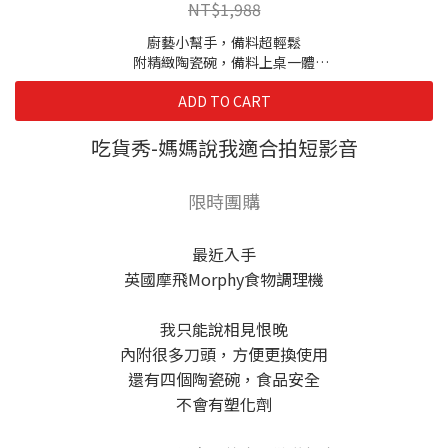
NT$1,988
廚藝小幫手，備料超輕鬆
附精緻陶瓷碗，備料上桌一體
強力切碎功能，省時又省力
ADD TO CART
英國摩飛品牌，品質有保障
◆型號：MFP1004W
吃貨秀-媽媽說我適合拍短影音
◆額定電壓：110V/60Hz
◆總額定消耗電功率：1800W
限時團購
◆產品尺寸(主機)：L39 x W19 x H27 cm
◆產品尺寸(收納後不含主機)：L158 x W151 x H212 mm
◆產品重量：3Kg
最近入手
◆產地：中國
英國摩飛Morphy食物調理機
◆保固：正常使用下保固1年
我只能說相見恨晚
內附很多刀頭，方便更換使用
還有四個陶瓷碗，食品安全
不會有塑化劑