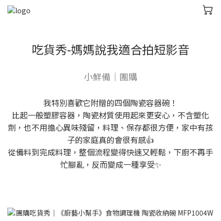
吃貨秀-媽媽說我適合拍短影音
小鮮備｜團購
我特別喜歡它附贈的四個陶瓷容器碗！
比起一般塑膠容器，陶瓷材質使用起來更安心，不含塑化
劑，也不用擔心異味殘留，料理、保存都很方便，家中有孩
子的家庭真的會很有感👍
從備料到完成料理，整個流程變得快速又輕鬆，下廚不再手
忙腳亂，反而變成一種享受✨