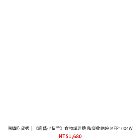
團購吃貨秀｜《廚藝小幫手》食物調理機 陶瓷收納碗 MFP1004W
NT$1,680