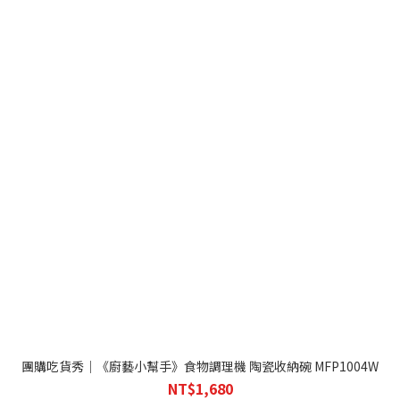
團購吃貨秀｜《廚藝小幫手》食物調理機 陶瓷收納碗 MFP1004W
NT$1,680