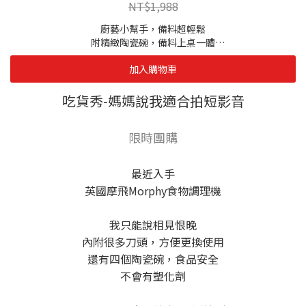
NT$1,988
廚藝小幫手，備料超輕鬆
附精緻陶瓷碗，備料上桌一體
強力切碎功能，省時又省力
加入購物車
英國摩飛品牌，品質有保障
◆型號：MFP1004W
吃貨秀-媽媽說我適合拍短影音
◆額定電壓：110V/60Hz
◆總額定消耗電功率：1800W
限時團購
◆產品尺寸(主機)：L39 x W19 x H27 cm
◆產品尺寸(收納後不含主機)：L158 x W151 x H212 mm
◆產品重量：3Kg
最近入手
◆產地：中國
英國摩飛Morphy食物調理機
◆保固：正常使用下保固1年
我只能說相見恨晚
內附很多刀頭，方便更換使用
還有四個陶瓷碗，食品安全
不會有塑化劑