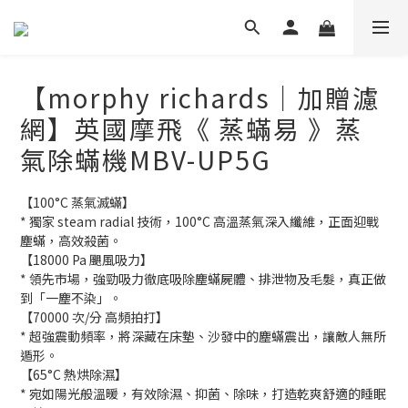
【morphy richards｜加贈濾
網】英國摩飛《 蒸蟎易 》蒸
氣除蟎機MBV-UP5G
【100°C 蒸氣滅蟎】
* 獨家 steam radial 技術，100°C 高溫蒸氣深入纖維，正面迎戰
塵蟎，高效殺菌。
【18000 Pa 颶風吸力】
* 領先市場，強勁吸力徹底吸除塵蟎屍體、排泄物及毛髮，真正做
到「一塵不染」。
【70000 次/分 高頻拍打】
* 超強震動頻率，將深藏在床墊、沙發中的塵蟎震出，讓敵人無所
遁形。
【65°C 熱烘除濕】
* 宛如陽光般溫暖，有效除濕、抑菌、除味，打造乾爽舒適的睡眠