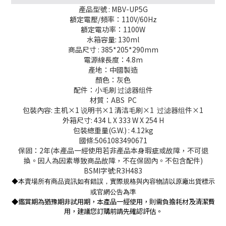
產品型號 : MBV-UP5G
額定電壓/頻率：110V/60Hz
額定電功率：1100W
水箱容量: 130ml
商品尺寸 : 385*205*290mm
電源線長度：4.8m
產地：中國製造
顏色：灰色
配件：小毛刷 过滤器组件
材質：ABS PC
包裝內容: 主机×1 说明书×1 清洁毛刷×1 过滤器组件×1
外箱尺寸: 434 L X 333 W X 254 H
包裝總重量(G.W.) : 4.12kg
國條:5061083490671
保固：2年(本產品一經使用若非產品本身瑕疵或故障，不可退
換。因人為因素導致商品故障，不在保固內。不包含配件)
BSMI字號:R3H483
◆本賣場所有商品資訊如有錯誤，實際規格與內容物請以原廠出貨標示
或官網公告為準
◆鑑賞期為猶豫期非試用期，本產品一經使用，則需負擔耗材及清潔費
用，建議您訂購前請先確認評估。