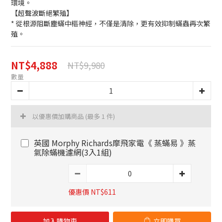
環境。
【超聲波斷絕繁殖】
* 從根源阻斷塵蟎中樞神經，不僅是清除，更有效抑制蟎蟲再次繁
殖。
NT$4,888
NT$9,980
數量
以優惠價加購商品
(最多 1 件)
英國 Morphy Richards摩飛家電《 蒸蟎易 》蒸
氣除蟎機濾網(3入1組)
優惠價 NT$611
加入購物車
立即購買