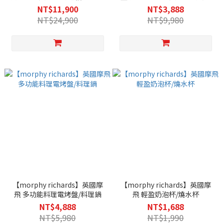
富氫富鍶 RO 冰溫瞬熱飲水機-
萃煮》全自動美式咖啡機
NT$11,900
NT$3,888
MBC-WD55G
NT$24,900
NT$9,980
【morphy richards】英國摩
【morphy richards】英國摩
飛 多功能料理電烤盤/料理鍋
飛 輕盈奶泡杯/燒水杯
NT$4,888
NT$1,688
NT$5,980
NT$1,990