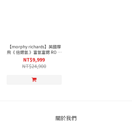
【morphy richards】英國摩
飛《 倍鍶氫 》富氫富鍶 RO 冰
溫瞬熱飲水機-MBC-WD55G
NT$9,999
NT$24,900
關於我們